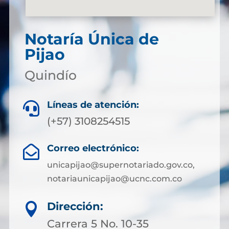
Notaría Única de
Pijao
Quindío
Líneas de atención:

(+57) 3108254515
Correo electrónico:

unicapijao@supernotariado.gov.co,
notariaunicapijao@ucnc.com.co
Dirección:

Carrera 5 No. 10-35