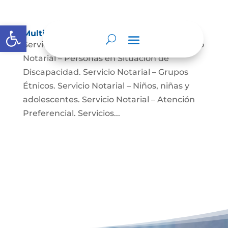
Abrir barra de herramientas
Multimedia
Servicio Notarial – Fuerzas Militares. Servicio
Notarial – Personas en Situación de
Discapacidad. Servicio Notarial – Grupos
Étnicos. Servicio Notarial – Niños, niñas y
adolescentes. Servicio Notarial – Atención
Preferencial. Servicios...