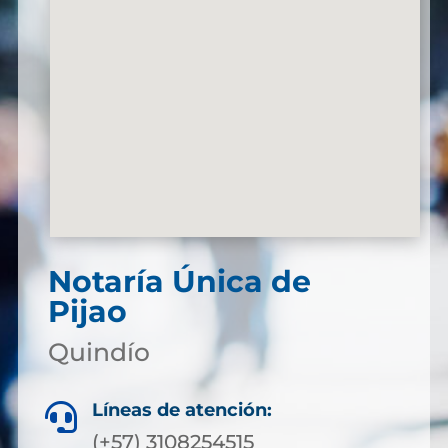
Notaría Única de
Pijao
Quindío
Líneas de atención:

(+57) 3108254515