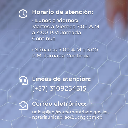
Horario de atención:

• Lunes a Viernes:
Martes a Viernes 7:00 A.M
a 4:00 P.M Jornada
Continua
•
Sábados 7:00 A.M a 3:00
P.M. Jornada Continua
Líneas de atención:

(+57) 3108254515
Correo eletrónico:

unicapijao@supernotariado.gov.co,
notariaunicapijao@ucnc.com.co