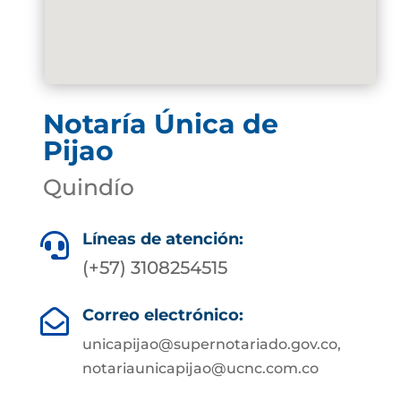
Notaría Única de
Pijao
Quindío
Líneas de atención:

(+57) 3108254515
Correo electrónico:

unicapijao@supernotariado.gov.co,
notariaunicapijao@ucnc.com.co