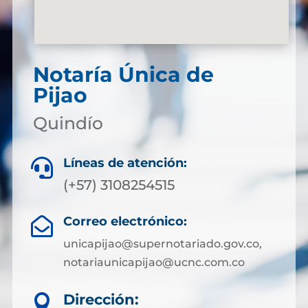
Notaría Única de
Pijao
Quindío
Líneas de atención:

(+57) 3108254515
Correo electrónico:

unicapijao@supernotariado.gov.co,
notariaunicapijao@ucnc.com.co
Dirección:
