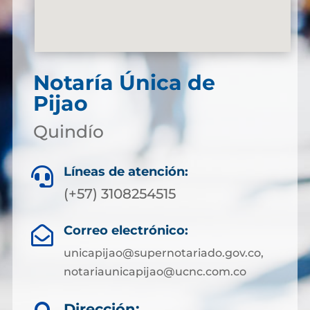
Notaría Única de
Pijao
Quindío
Líneas de atención:

(+57) 3108254515
Correo electrónico:

unicapijao@supernotariado.gov.co,
notariaunicapijao@ucnc.com.co
Dirección: