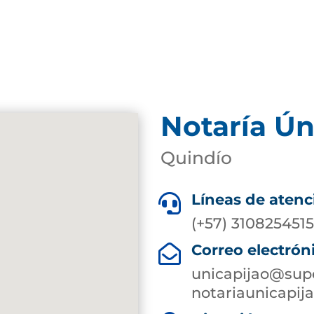
Notaría Ún
Quindío
Líneas de atenc

(+57) 310825451
Correo electrón

unicapijao@supe
notariaunicapi