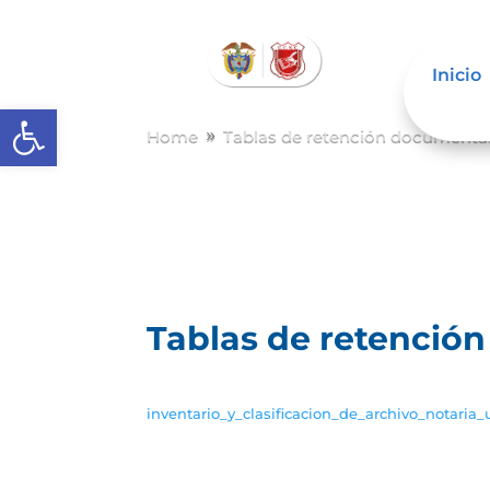
Inicio
Abrir barra de herramientas
Home
Tablas de retención documenta
9
Tablas de retenció
inventario_y_clasificacion_de_archivo_notaria_