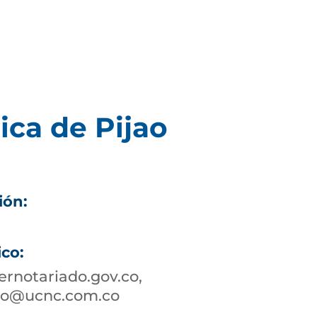
ica de Pijao
ión:
5
ico:
rnotariado.gov.co,
jao@ucnc.com.co