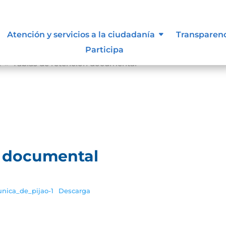
Atención y servicios a la ciudadanía
Transparen
Participa
l
Tablas de retención documental
9
n documental
unica_de_pijao-1
Descarga