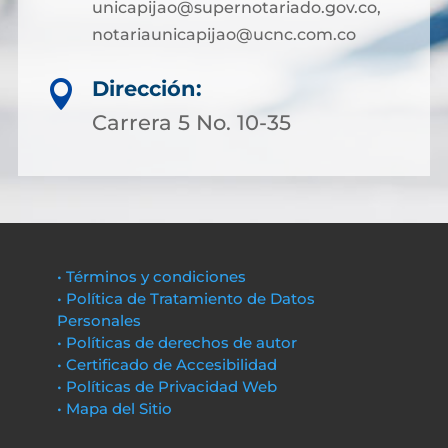
unicapijao@supernotariado.gov.co,
notariaunicapijao@ucnc.com.co
Dirección:

Carrera 5 No. 10-35
• Términos y condiciones
• Política de Tratamiento de Datos
Personales
• Políticas de derechos de autor
• Certificado de Accesibilidad
• Políticas de Privacidad Web
• Mapa del Sitio