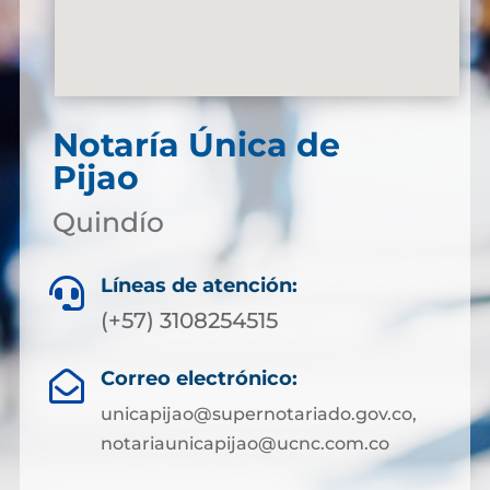
Notaría Única de
Pijao
Quindío
Líneas de atención:

(+57) 3108254515
Correo electrónico:

unicapijao@supernotariado.gov.co,
notariaunicapijao@ucnc.com.co